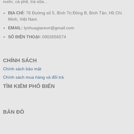
nước, cà phê, trà sữa...
ĐỊA CHỈ:
76 Đường số 5, Bình Trị Đông B, Bình Tân, Hồ Chí
Minh, Việt Nam.
EMAIL:
lynhuagiarevn@gmail.com
SỐ ĐIỆN THOẠI:
0902656574
CHÍNH SÁCH
Chính sách bảo mật
Chính sách mua hàng và đổi trả
TÌM KIẾM PHỔ BIẾN
BẢN ĐỒ