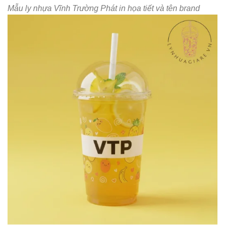
Mẫu ly nhựa Vĩnh Trường Phát in họa tiết và tên brand