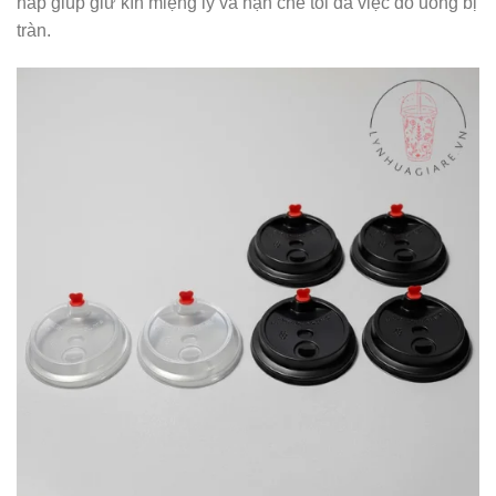
nắp giúp giữ kín miệng ly và hạn chế tối đa việc đồ uống bị
tràn.