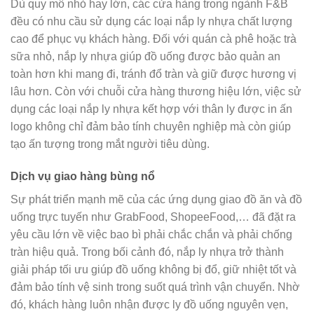
Dù quy mô nhỏ hay lớn, các cửa hàng trong ngành F&B
đều có nhu cầu sử dụng các loại nắp ly nhựa chất lượng
cao để phục vụ khách hàng. Đối với quán cà phê hoặc trà
sữa nhỏ, nắp ly nhựa giúp đồ uống được bảo quản an
toàn hơn khi mang đi, tránh đổ tràn và giữ được hương vị
lâu hơn. Còn với chuỗi cửa hàng thương hiệu lớn, việc sử
dụng các loại nắp ly nhựa kết hợp với thân ly được in ấn
logo không chỉ đảm bảo tính chuyên nghiệp mà còn giúp
tạo ấn tượng trong mắt người tiêu dùng.
Dịch vụ giao hàng bùng nổ
Sự phát triển mạnh mẽ của các ứng dụng giao đồ ăn và đồ
uống trực tuyến như GrabFood, ShopeeFood,… đã đặt ra
yêu cầu lớn về việc bao bì phải chắc chắn và phải chống
tràn hiệu quả. Trong bối cảnh đó, nắp ly nhựa trở thành
giải pháp tối ưu giúp đồ uống không bị đổ, giữ nhiệt tốt và
đảm bảo tính vệ sinh trong suốt quá trình vận chuyển. Nhờ
đó, khách hàng luôn nhận được ly đồ uống nguyên vẹn,