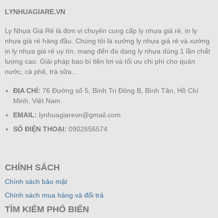
LYNHUAGIARE.VN
Ly Nhựa Giá Rẻ là đơn vị chuyên cung cấp ly nhựa giá rẻ, in ly
nhựa giá rẻ hàng đầu. Chúng tôi là xưởng ly nhựa giá rẻ và xưởng
in ly nhựa giá rẻ uy tín, mang đến đa dạng ly nhựa dùng 1 lần chất
lượng cao. Giải pháp bao bì tiện lợi và tối ưu chi phí cho quán
nước, cà phê, trà sữa...
ĐỊA CHỈ:
76 Đường số 5, Bình Trị Đông B, Bình Tân, Hồ Chí
Minh, Việt Nam.
EMAIL:
lynhuagiarevn@gmail.com
SỐ ĐIỆN THOẠI:
0902656574
CHÍNH SÁCH
Chính sách bảo mật
Chính sách mua hàng và đổi trả
TÌM KIẾM PHỔ BIẾN