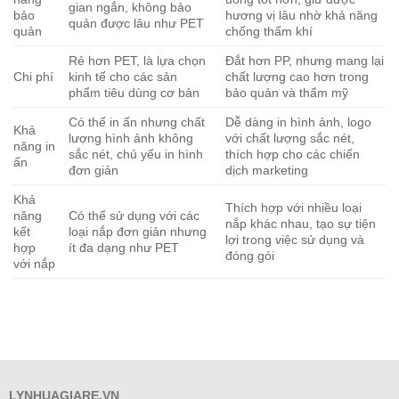
gian ngắn, không bảo
bảo
hương vị lâu nhờ khả năng
quản được lâu như PET
quản
chống thấm khí
Rẻ hơn PET, là lựa chọn
Đắt hơn PP, nhưng mang lại
Chi phí
kinh tế cho các sản
chất lượng cao hơn trong
phẩm tiêu dùng cơ bản
bảo quản và thẩm mỹ
Có thể in ấn nhưng chất
Dễ dàng in hình ảnh, logo
Khả
lượng hình ảnh không
với chất lượng sắc nét,
năng in
sắc nét, chủ yếu in hình
thích hợp cho các chiến
ấn
đơn giản
dịch marketing
Khả
Thích hợp với nhiều loại
năng
Có thể sử dụng với các
nắp khác nhau, tạo sự tiện
kết
loại nắp đơn giản nhưng
lợi trong việc sử dụng và
hợp
ít đa dạng như PET
đóng gói
với nắp
LYNHUAGIARE.VN