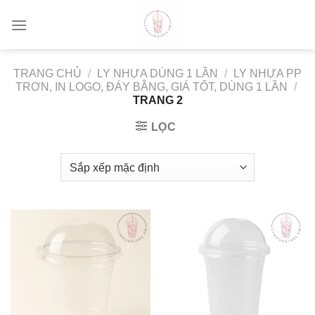
Skip
to
content
TRANG CHỦ
/
LY NHỰA DÙNG 1 LẦN
/
LY NHỰA PP
TRƠN, IN LOGO, ĐÁY BẰNG, GIÁ TỐT, DÙNG 1 LẦN
/
TRANG 2
LỌC