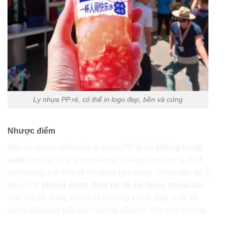
Ly nhựa PP rẻ, có thể in logo đẹp, bền và cứng
Nhược điểm
Một số nhược điểm của ly nhựa PP là nó
không trong
suốt
như các loại ly nhựa khác, chẳng hạn như ly PET,
nên không thể nhìn rõ đồ uống bên trong. Thêm vào đó, ly
nhựa PP
không được thiết kế để sử dụng nhiều lần
.
Sau khi sử dụng, người ta thường vứt đi thay vì tái sử
dụng, điều này gây ảnh hưởng tiêu cực đến môi trường.