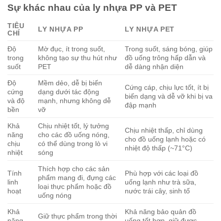
Sự khác nhau của ly nhựa PP và PET
TIÊU
LY NHỰA PP
LY NHỰA PET
CHÍ
Độ
Mờ đục, ít trong suốt,
Trong suốt, sáng bóng, giúp
trong
không tạo sự thu hút như
đồ uống trông hấp dẫn và
suốt
PET
dễ dàng nhận diện
Độ
Mềm dẻo, dễ bị biến
Cứng cáp, chịu lực tốt, ít bị
cứng
dạng dưới tác động
biến dạng và dễ vỡ khi bị va
và độ
mạnh, nhưng không dễ
đập mạnh
bền
vỡ
Khả
Chịu nhiệt tốt, lý tưởng
Chịu nhiệt thấp, chỉ dùng
năng
cho các đồ uống nóng,
cho đồ uống lạnh hoặc có
chịu
có thể dùng trong lò vi
nhiệt độ thấp (~71°C)
nhiệt
sóng
Thích hợp cho các sản
Tính
Phù hợp với các loại đồ
phẩm mang đi, đựng các
linh
uống lạnh như trà sữa,
loại thực phẩm hoặc đồ
hoạt
nước trái cây, sinh tố
uống nóng
Khả
Khả năng bảo quản đồ
Giữ thực phẩm trong thời
năng
uống tốt hơn, giữ được