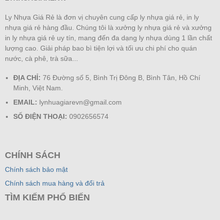
Ly Nhựa Giá Rẻ là đơn vị chuyên cung cấp ly nhựa giá rẻ, in ly
nhựa giá rẻ hàng đầu. Chúng tôi là xưởng ly nhựa giá rẻ và xưởng
in ly nhựa giá rẻ uy tín, mang đến đa dạng ly nhựa dùng 1 lần chất
lượng cao. Giải pháp bao bì tiện lợi và tối ưu chi phí cho quán
nước, cà phê, trà sữa...
ĐỊA CHỈ:
76 Đường số 5, Bình Trị Đông B, Bình Tân, Hồ Chí
Minh, Việt Nam.
EMAIL:
lynhuagiarevn@gmail.com
SỐ ĐIỆN THOẠI:
0902656574
CHÍNH SÁCH
Chính sách bảo mật
Chính sách mua hàng và đổi trả
TÌM KIẾM PHỔ BIẾN