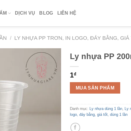
HẨM
DỊCH VỤ
BLOG
LIÊN HỆ
LẦN
/
LY NHỰA PP TRƠN, IN LOGO, ĐÁY BẰNG, GIÁ
Ly nhựa PP 200
1
₫
MUA SẢN PHẨM
Danh mục:
Ly nhựa dùng 1 lần
,
Ly 
logo, đáy bằng, giá tốt, dùng 1 lần