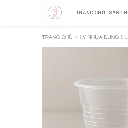
Skip
to
TRANG CHỦ
SẢN P
content
TRANG CHỦ
/
LY NHỰA DÙNG 1 