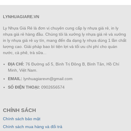
LYNHUAGIARE.VN
Ly Nhựa Giá Rẻ là đơn vị chuyên cung cấp ly nhựa giá rẻ, in ly
nhựa giá rẻ hàng đầu. Chúng tôi là xưởng ly nhựa giá rẻ và xưởng
in ly nhựa giá rẻ uy tín, mang đến đa dạng ly nhựa dùng 1 lần chất
lượng cao. Giải pháp bao bì tiện lợi và tối ưu chi phí cho quán
nước, cà phê, trà sữa...
ĐỊA CHỈ:
76 Đường số 5, Bình Trị Đông B, Bình Tân, Hồ Chí
Minh, Việt Nam.
EMAIL:
lynhuagiarevn@gmail.com
SỐ ĐIỆN THOẠI:
0902656574
CHÍNH SÁCH
Chính sách bảo mật
Chính sách mua hàng và đổi trả