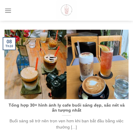
Skip
to
content
08
Th10
Tổng hợp 30+ hình ảnh ly cafe buổi sáng đẹp, sắc nét và
ấn tượng nhất
Buổi sáng sẽ trở nên trọn vẹn hơn khi bạn bắt đầu bằng việc
thưởng [...]